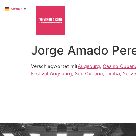
German
▼
Jorge Amado Per
Verschlagwortet mit
Augsburg
,
Casino Cuban
Festival Augsburg
,
Son Cubano
,
Timba
,
Yo V