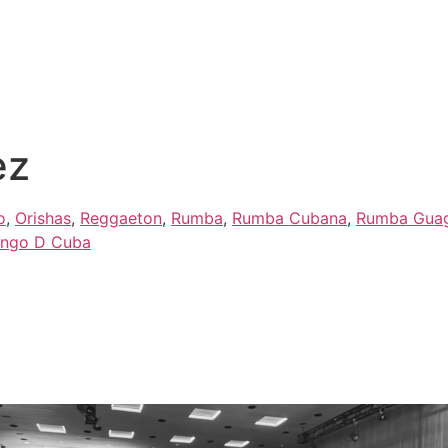
Preise
Programm
ez
o
,
Orishas
,
Reggaeton
,
Rumba
,
Rumba Cubana
,
Rumba Gua
engo D Cuba